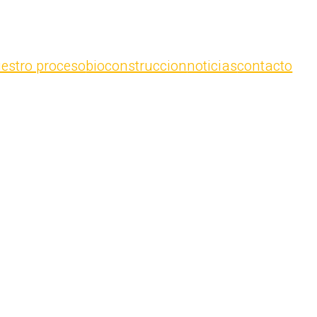
estro proceso
bioconstruccion
noticias
contacto