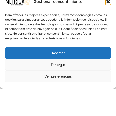
Gestionar consentimiento
Para ofrecer las mejores experiencias, utilizamos tecnologías como las
cookies para almacenar y/o acceder a la información del dispositivo. El
consentimiento de estas tecnologías nos permitirá procesar datos como
el comportamiento de navegación o las identificaciones únicas en este
sitio. No consentir o retirar el consentimiento, puede afectar
negativamente a ciertas características y funciones.
Aceptar
El proyecto de reforma no solo ha rehabilitado su
estructura, preservando elementos clásicos como sus
Denegar
molduras, fachadas y detalles ornamentales, sino que
Ver preferencias
también ha introducido innovaciones arquitectónicas
que la convierten en un espacio moderno, eficiente y
sostenible. Con materiales de alta calidad y tecnología de
última generación, la Casa Rosa ahora brilla como un
ejemplo de conservación patrimonial adaptada al siglo
XXI.