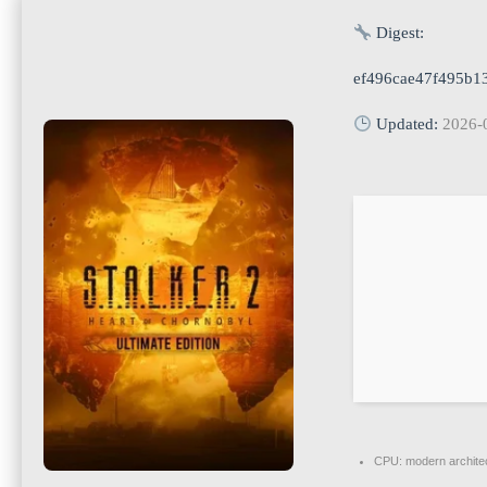
Digest:
ef496cae47f495b1
Updated:
2026-
CPU:
modern architec