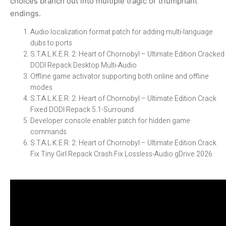
choices branch out into multiple tragic or triumphant
endings.
Audio localization format patch for adding multi-language
dubs to ports
S.T.A.L.K.E.R. 2: Heart of Chornobyl – Ultimate Edition Cracked
DODI Repack Desktop Multi-Audio
Offline game activator supporting both online and offline
modes
S.T.A.L.K.E.R. 2: Heart of Chornobyl – Ultimate Edition Crack
Fixed DODI Repack 5.1-Surround
Developer console enabler patch for hidden game
commands
S.T.A.L.K.E.R. 2: Heart of Chornobyl – Ultimate Edition Crack
Fix Tiny Girl Repack Crash Fix Lossless-Audio gDrive 2026