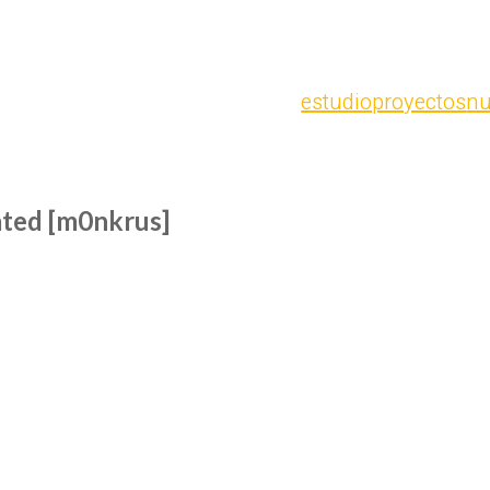
estudio
proyectos
nu
ated [m0nkrus]