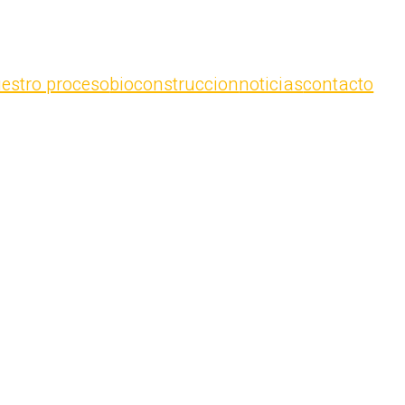
estro proceso
bioconstruccion
noticias
contacto