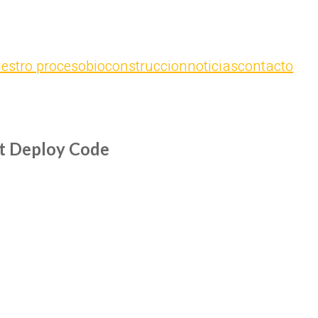
estro proceso
bioconstruccion
noticias
contacto
ct Deploy Code