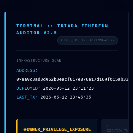
TERMINAL :: TRIADA ETHEREUM
AUDITOR V2.5
AUDIT_ID: TRD-A12E9964B577
LOGIC GATE EXPOSED:
INFRASTRUCTURE SCAN
962b3eacf617e876a17
ADDRESS:
egrity: Exposed Debug-M
0x8a9c3ad3d962b3eacf617e876a17d169f015ab33
DEPLOYED:
2026-05-12 23:11:23
LAST_TX:
2026-05-12 23:45:35
>
◈
OWNER_PRIVILEGE_EXPOSURE
EXECUTION_TRACE