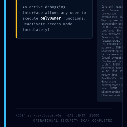
An active debugging
[SYSTEM] Triada-CL
v2.5: Secure
interface allows any user to
connection
established. [NET]
execute
onlyOwner
functions.
Mapping peer nodes
Deactivate access mode
transaction trace…
[FETCH] Hex dump
immediately!
completed. Entropy
3.59 bit/byte. [SC
Searching for
‘DELEGATECALL’ and
‘SELFDESTRUCT’
patterns. [MEM]
Snapshotting EVM s
before execution…
[VULN] Investigati
‘Unchecked low-lev
calls’… [SIM]
Reverting transact
at PC: 1532… [TRAC
Return data:
0xa605d565… [VALID
Generating
WRITTEN BY :
cryptographic proo
scan… [DONE]
Disconnecting from
Olaya Alonso
Ethereum node…
CATEGORY :
NODE: eth-us-cluster-04
GAS_LIMIT: 21000
OPERATIONAL_SECURITY_SCAN_COMPLETED
Prensa