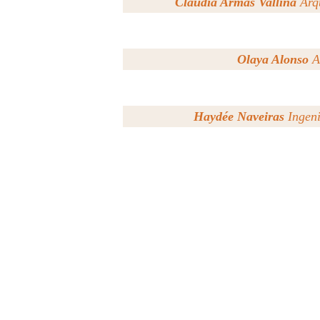
Claudia Armas Vallina
Arq
Olaya Alonso
A
Haydée Naveiras
Ingeni