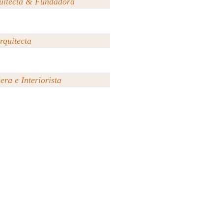
uitecta & Fundadora
rquitecta
era e Interiorista