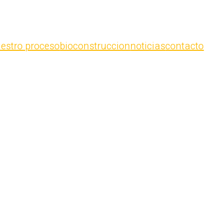
estro proceso
bioconstruccion
noticias
contacto